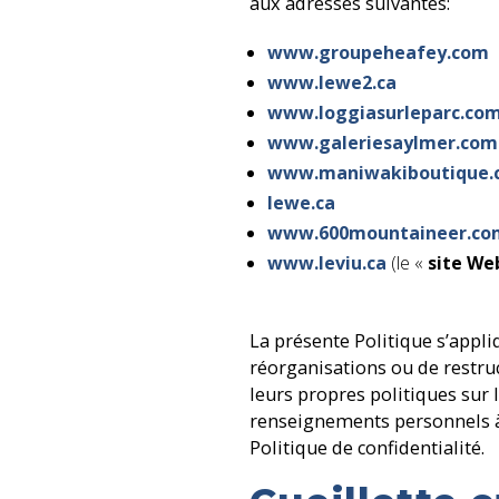
aux adresses suivantes:
www.groupeheafey.com
www.lewe2.ca
www.loggiasurleparc.co
www.galeriesaylmer.com
www.maniwakiboutique.
lewe.ca
www.600mountaineer.co
www.leviu.ca
(le «
site W
La présente Politique s’appliq
réorganisations ou de restru
leurs propres politiques sur la
renseignements personnels à 
Politique de confidentialité.