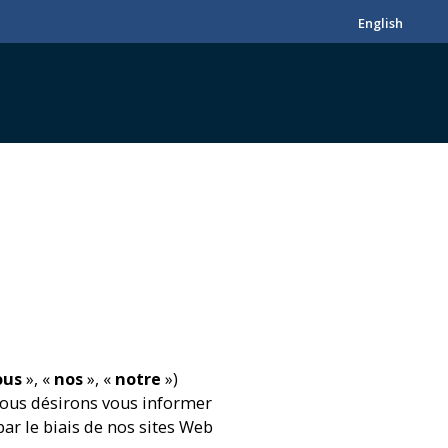
English
ous
», «
nos
», «
notre
»)
, nous désirons vous informer
ar le biais de nos sites Web