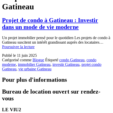
Gatineau
Projet de condo à Gatineau : Investir
dans un mode de vie moderne
Un projet immobilier pensé pour le quotidien Les projets de condo à
Gatineau suscitent un intérêt grandissant auprès des locataires…
Projet
Poursuivre la lecture
de
Publié le
11 juin 2025
condo
Catégorisé comme
Blogue
Étiqueté
condo Gatineau
,
condo
à
moderne
,
immobilier Gatineau
,
investir Gatineau
,
projet condo
Gatineau
Gatineau
,
vie urbaine Gatineau
:
Investir
dans
Pour plus d'informations
un
mode
Bureau de location ouvert sur rendez-
de
vie
vous
moderne
LE VIU2